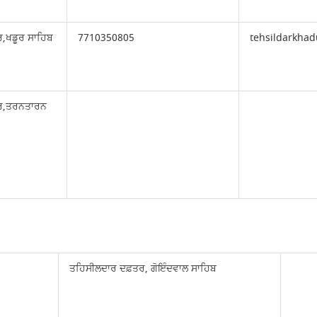
ਰ,ਖਡੂਰ ਸਾਹਿਬ
7710350805
tehsildarkha
ਤਰ,ਤਰਨਤਾਰਨ
ਤਹਿਸੀਲਦਾਰ ਦਫ਼ਤਰ, ਗੋਇੰਦਵਾਲ ਸਾਹਿਬ