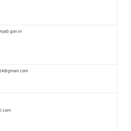
njab.gov.in
b24@gmail.com
l.com