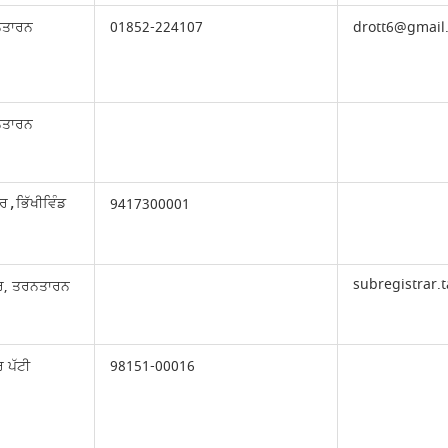
ਨਤਾਰਨ
01852-224107
drott6@gmail
ਨਤਾਰਨ
9417300001
,ਭਿੱਖੀਵਿੰਡ
subregistrar
ਰ, ਤਰਨਤਾਰਨ
 ਪੱਟੀ
98151-00016