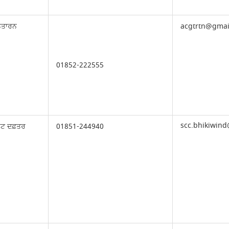
ਨਤਾਰਨ
acgtrtn@gmai
01852-222555
scc.bhikiwin
ੇਟ ਦਫ਼ਤਰ
01851-244940