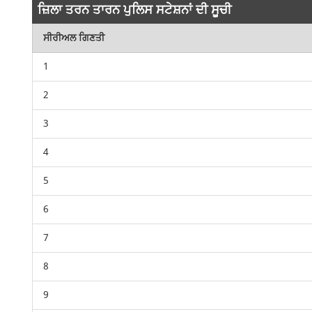
ਜ਼ਿਲਾ ਤਰਨ ਤਾਰਨ ਪੁਲਿਸ ਸਟੇਸ਼ਨਾਂ ਦੀ ਸੂਚੀ
ਸੀਰੀਅਲ ਗਿਣਤੀ
1
2
3
4
5
6
7
8
9