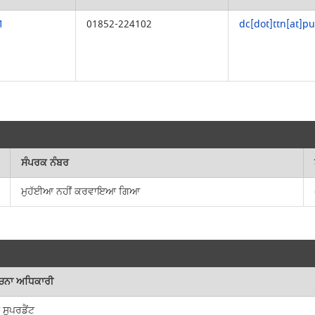
1
01852-224102
dc[dot]ttn[at]p
ਸੰਪਰਕ ਨੰਬਰ
ਮੁਹੱਈਆ ਨਹੀਂ ਕਰਵਾਇਆ ਗਿਆ
ੂਚਨਾ ਅਧਿਕਾਰੀ
 ਸੁਪਰਡੈਂਟ