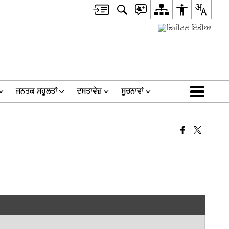
ਜਨਤਕ ਸਹੂਲਤਾਂ
ਦਸਤਾਵੇਜ਼
ਸੂਚਨਾਵਾਂ