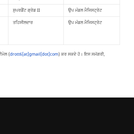
ਸੁਪਰਡੈਂਟ ਗ੍ਰੇਡ II
ਉਪ ਮੰਡਲ ਮੈਜਿਸਟ੍ਰੇਟ
ਤਹਿਸੀਲਦਾਰ
ਉਪ ਮੰਡਲ ਮੈਜਿਸਟ੍ਰੇਟ
ਈਮੇਲ (
drott6[at]gmail[dot]com
) ਕਰ ਸਕਦੇ ਹੋ। ਇਸ ਸਮੱਗਰੀ,