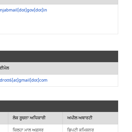
unjabmail[dot]gov[dot]in
ਈਮੇਲ
drott6[at]gmail[dot]com
ਲੋਕ ਸੂਚਨਾ ਅਧਿਕਾਰੀ
ਅਪੀਲ ਅਥਾਰਟੀ
ਜ਼ਿਲ੍ਹਾ ਮਾਲ ਅਫ਼ਸਰ
ਡਿਪਟੀ ਕਮਿਸ਼ਨਰ